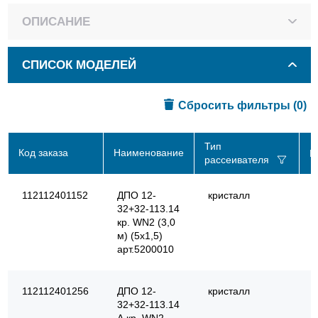
ОПИСАНИЕ
СПИСОК МОДЕЛЕЙ
Сбросить фильтры
(0)
Тип
Код заказа
Наименование
P
рассеивателя
112112401152
ДПО 12-
кристалл
32+32-113.14
кр. WN2 (3,0
м) (5х1,5)
арт.5200010
112112401256
ДПО 12-
кристалл
32+32-113.14
А кр. WN2