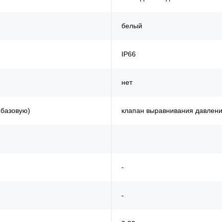
белый
IP66
нет
 базовую)
клапан выравнивания давлен
-
-