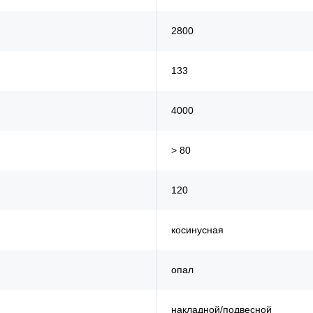
2800
133
4000
> 80
120
косинусная
опал
накладной/подвесной