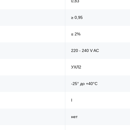
0,83
≥ 0,95
≤ 2%
220 - 240 V AC
УХЛ2
-25° до +40°С
I
нет