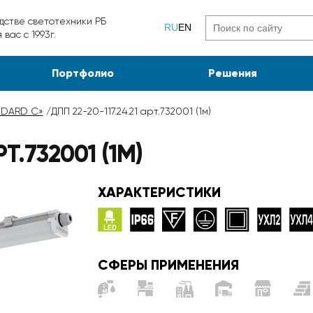
дстве светотехники РБ
RU
EN
вас с 1993г.
Портфолио
Решения
NDARD C»
/
ДПП 22-20-117.24.21 арт.732001 (1м)
РТ.732001 (1М)
ХАРАКТЕРИСТИКИ
СФЕРЫ ПРИМЕНЕНИЯ